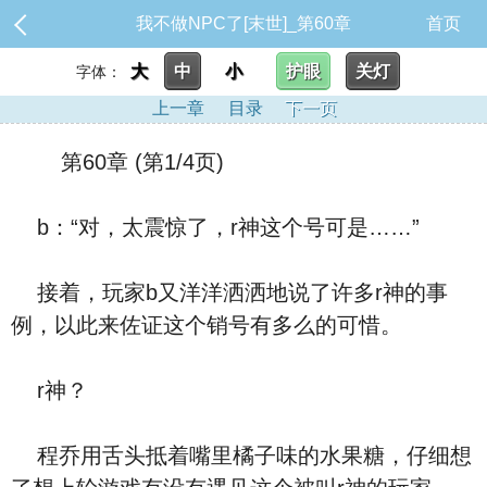
我不做NPC了[末世]_第60章
首页
大
中
小
护眼
关灯
字体：
上一章
目录
下一页
第60章 (第1/4页)
b：“对，太震惊了，r神这个号可是……”
接着，玩家b又洋洋洒洒地说了许多r神的事
例，以此来佐证这个销号有多么的可惜。
r神？
程乔用舌头抵着嘴里橘子味的水果糖，仔细想