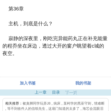
第36章
主机，到底是什么？
寂静的深夜里，刚吃完异能药丸正在补充能量
的程乔坐在床边，透过大开的窗户眺望着c城的
夜空。
加入书签
我的书架
上一章
目录
下一页
相关推荐：
被臭脚同学玩弄J8
,
病床
,
某柯学的黑巫守则
,
情难断
,
等不到收件人的信纸先生
,
这扇门知道的太多了
,
海芯会流眼泪