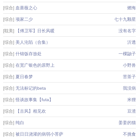
[综合]
血蔷薇之心
燃悔
[综合]
项家二少
七十九颗星
[耽美]
【傅卫军】日长风暖
没有名字
[综合]
美人沦陷（合集）
沂透
[综合]
什锦饭存放处
一棵鼬子
[综合]
在宽广银色的原野上
小野兽
[综合]
夏日春梦
苦茶子
[综合]
无法标记的beta
我没病
[综合]
怪谈故事集【futa】
米狸
[综合]
【古风】相见欢
豆渣
[综合]
纯白
姜姜的猫
[综合]
被日日浇灌的病弱小菩萨
不挑食