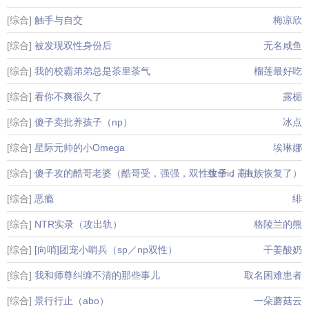
[综合]
触手与自交
梅凉欣
[综合]
被发现双性身份后
无名咸鱼
[综合]
我的校霸弟弟总是茶里茶气
榴莲最好吃
[综合]
看你不爽很久了
露楣
[综合]
傻子卖批养孩子（np）
冰点
[综合]
星际元帅的小Omega
埃琳娜
[综合]
傻子攻的酷哥老婆（酷哥受，强强，双性生子，高h）
致命id（虫族恢复了）
[综合]
恶瘾
绯
[综合]
NTR实录（攻出轨）
格陵兰的熊
[综合]
[向哨]团宠小哨兵（sp／np双性）
干姜酸奶
[综合]
我和师尊纠缠不清的那些事儿
取名困难患者
[综合]
景行行止（abo）
一朵蘑菇云