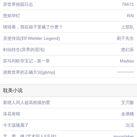
异世界校园日志
76671
悠焰华灯
RAI
猜猜看，我在箱子里藏了什麽？
上部乱
灵使传说(Elf Wielder Legend)
刷子先生
剣仙转生(异界的混沌)
悠幻辰
苏马列欧夺宝记 - 第一章
Madias
拯救世界的正确方法[gb/np]
一一一一
耽美小说
新猎人同人超高校级的爱
艾刃骸
洛花有晴
金酒穗
今天该嗑腐了
沅渃
咒。爱。缚 [咒术同人][五伏]
moonlaker