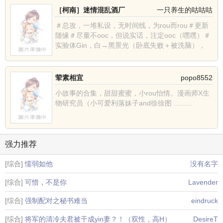
［柯南］迷情混乱酒厂
一只养生的咕咕咕
＃总攻，一堆私设，无时间线，为rou而rou＃更新
随缘＃尽量不ooc，但说实话，注定ooc（嘿嘿）＃
实验体Gin，白→黑景光（卧底失败＋被洗脑），
从......
荤素相宜
popo8552
小故事的合集，甜甜蜜蜜，小rou怡情。漫画师X生
物研究员（小可爱利落妹子and徐徐图 .........
强力推荐
[综合]
懦弱如他
没有名字
[综合]
可惜，不是你
Lavender
[综合]
强制配对之秘书难当
eindruck
[综合]
将军的清冷夫君被干成yin妻？！（双性，高H）
DesireT