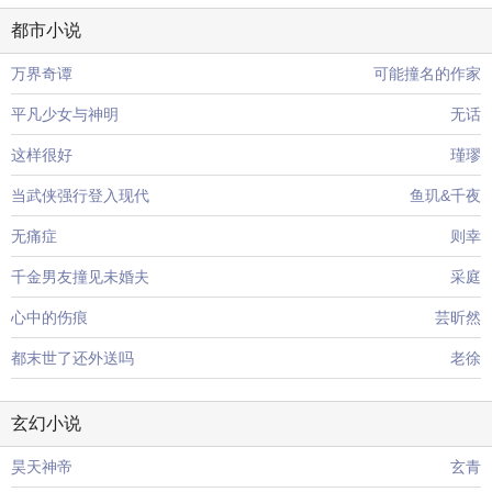
都市小说
万界奇谭
可能撞名的作家
平凡少女与神明
无话
这样很好
瑾璆
当武侠强行登入现代
鱼玑&千夜
无痛症
则幸
千金男友撞见未婚夫
采庭
心中的伤痕
芸昕然
都末世了还外送吗
老徐
玄幻小说
昊天神帝
玄青