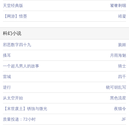
天堂经典版
饕餮剩咽
【网游】惜墨
靖凝
科幻小说
邪恶数字四十九
旎姬
搔耳
月雨海魅
一个超凡男人的故事
骑士
雷城
四千
逆行
晓可胡乱写
从太空开始
黑色流星
【末世废土】锈蚀与微光
夜猫令
质量投递：72小时
JF