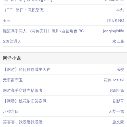
［TF］坠日：意识型态
神剑
丑三
昨天KiNO
灌篮高手同人 《与你安好》流川x自创角色 BG
joggingislife
S级普通人
水母桑
网游小说
【网游】如何攻略城主大神
乐樱
元宇宙守卫
花铃Hoziski
网游高手穿越当拾荒者
飞舞轻扬
【网游】桃花依旧笑春风
君影草
污秽之日
天梦一雪
笑嘻嘻，我没娶我没娶
施文豪