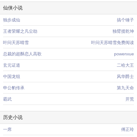
仙侠小说
独步成仙
搞个锤子
王者荣耀之凡尘劫
独臂揽乾坤
叶问天苏晴雪
叶问天苏晴雪免费阅读
总裁的超酥恋人高歌
powenxue
玄元证道
二哈大王
中国龙组
风华爵士
申公豹传承
第九天命
霸武
开荒
历史小说
一席
傅正玲