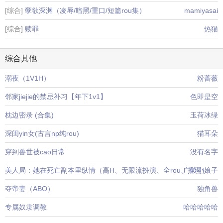
[综合]
孽欲深渊（凌辱/暗黑/重口/短篇rou集）
mamiyasai
[综合]
赎罪
热猫
综合其他
溺夜（1V1H）
粉蔷薇
邻家jiejie的禁忌补习【年下1v1】
色即是空
枕边密录 (合集)
玉荷冰绿
深闺yin女(古言np纯rou)
猫耳朵
穿到兽世被cao日常
没有名字
美人局：她在死亡副本里纵情（高H、无限流扮演、全rou、推理）
广陵小娘子
夺帝妻（ABO）
独角兽
专属奴隶调教
哈哈哈哈哈