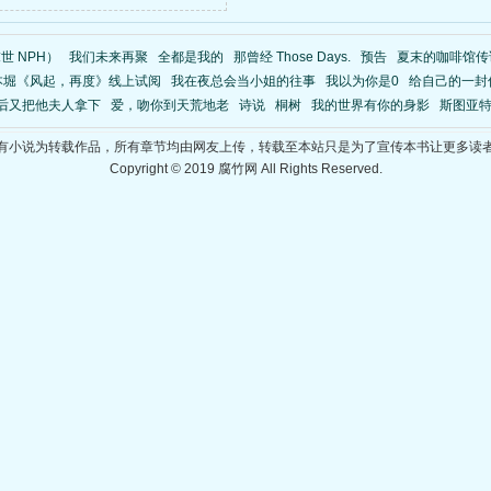
世 NPH）
我们未来再聚
全都是我的
那曾经 Those Days.
预告
夏末的咖啡馆传
本堀《风起，再度》线上试阅
我在夜总会当小姐的往事
我以为你是0
给自己的一封
裁后又把他夫人拿下
爱，吻你到天荒地老
诗说
桐树
我的世界有你的身影
斯图亚特
有小说为转载作品，所有章节均由网友上传，转载至本站只是为了宣传本书让更多读
Copyright © 2019 腐竹网 All Rights Reserved.