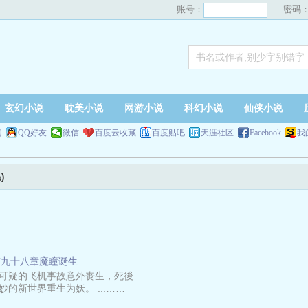
账号：
密码
玄幻小说
耽美小说
网游小说
科幻小说
仙侠小说
网
QQ好友
微信
百度云收藏
百度贴吧
天涯社区
Facebook
我
)
第九十八章魔瞳诞生
可疑的飞机事故意外丧生，死後
的新世界重生为妖。 ...……