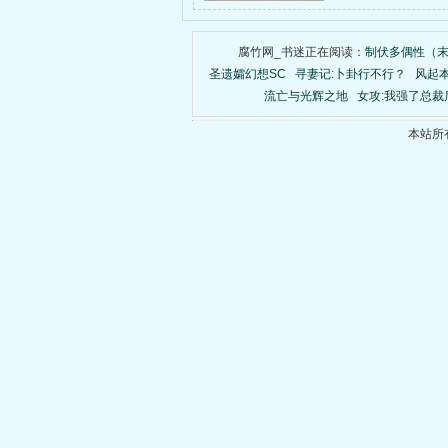
腐竹网_书迷正在阅读：
制伏多偶性（末
圣遗孀幻想SC
寻妻记:卜卦行不行？
风起
流亡与光辉之地
女攻:我强了总
本站所