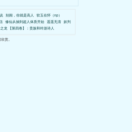
说
别闹，你就是高人
软玉在怀（np）
信
修仙从抽到超人体质开始
遥遥无清
妖判
之龙 【第四卷】：贵族和吟游诗人
者欣赏。