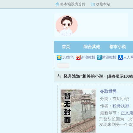
将本站设为首页
收藏本站
首页
综合其他
都市小说
QQ空间
新浪微博
腾讯微博
人人
与“轻舟浅游”相关的小说 -
(最多显示100条
夺取世界
分类：玄幻小说
作者：
轻舟浅游
最新章节：
正文
刑警队长因为一次
发现来到另一个奇妙