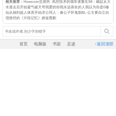
相关推荐：
Hoeecoin交易所: 风控技术的领军者
重生98：崛起从大
水退去后开始
凝气破天穹
我爱的你
我永远喜欢的人
我以为你是0
修
仙从抽到超人体质开始
济公同人：秦公子怀鬼胎
BL-公主要自立自
强
曾经的《片段记忆》
娇徒
围剿
首页
电脑版
书架
足迹
↑返回顶部