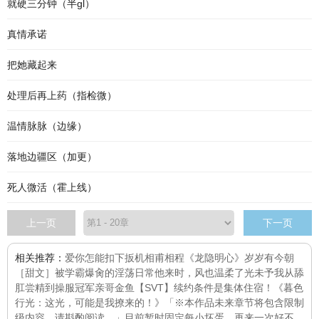
就硬三分钟（半gl）
真情承诺
把她藏起来
处理后再上药（指检微）
温情脉脉（边缘）
落地边疆区（加更）
死人微活（霍上线）
上一页
下一页
相关推荐：
爱你怎能扣下扳机
相甫相程
《龙隐明心》
岁岁有今朝
［甜文］
被学霸爆肏的淫荡日常
他来时，风也温柔了
光未予我
从舔
肛尝精到操服冠军亲哥
金鱼
【SVT】续约条件是集体住宿！
《暮色
行光：这光，可能是我撩来的！》「※本作品未来章节将包含限制
级内容，请斟酌阅读。」目前暂时固定每
小坏蛋，再来一次好不