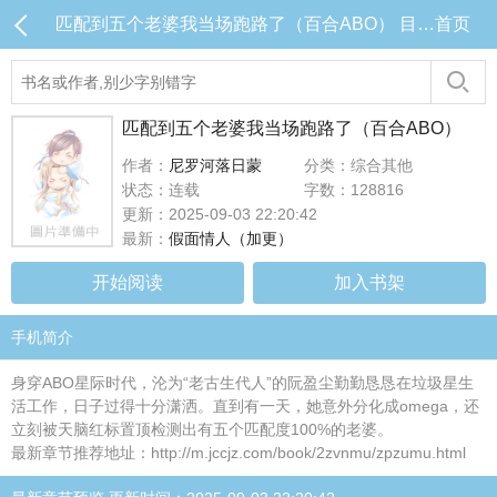
匹配到五个老婆我当场跑路了（百合ABO） 目录 (共37章)
首页
匹配到五个老婆我当场跑路了（百合ABO）
作者：
尼罗河落日蒙
分类：综合其他
状态：连载
字数：128816
更新：2025-09-03 22:20:42
最新：
假面情人（加更）
开始阅读
加入书架
手机简介
身穿ABO星际时代，沦为“老古生代人”的阮盈尘勤勤恳恳在垃圾星生
活工作，日子过得十分潇洒。直到有一天，她意外分化成omega，还
立刻被天脑红标置顶检测出有五个匹配度100%的老婆。
最新章节推荐地址：http://m.jccjz.com/book/2zvnmu/zpzumu.html