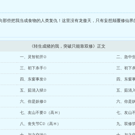
向那些把我当成食物的人类复仇！这里没有龙傲天，只有妄想颠覆修仙界
《转生成猪的我，突破只能靠双修》正文
一、灵智初开②
二、急中
三、初下杀手①
三、初下
四、东窗事发②
四、东窗
五、茹清入狱②
五、茹清
六、你是妖修②
六、你是
七、友山不要②（高Ｈ）
七、友山
八、丧失节C②（高Ｈ）
九、双修
十、与之交涉①
十、与之