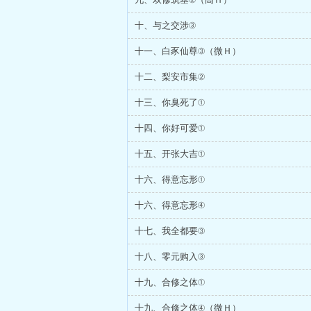
十、与之交涉③
十一、白豕仙尊③（微Ｈ）
十二、梨安市集②
十三、你臭死了①
十四、你好可爱①
十五、开张大吉①
十六、得意忘形①
十六、得意忘形④
十七、我全都要③
十八、零元购入③
十九、合修之体①
十九、合修之体④（微Ｈ）