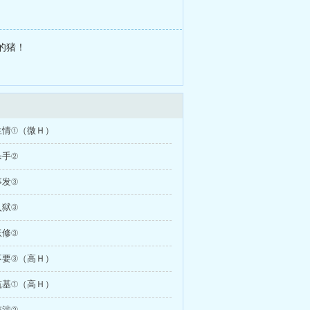
的猪！
生情①（微Ｈ）
杀手②
事发③
入狱③
妖修③
不要③（高Ｈ）
筑基①（高Ｈ）
交涉②