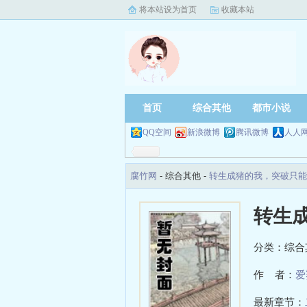
将本站设为首页
收藏本站
首页
综合其他
都市小说
QQ空间
新浪微博
腾讯微博
人人
腐竹网
- 综合其他 -
转生成猪的我，突破只能
转生
分类：综合
作 者：
爱
最新章节：