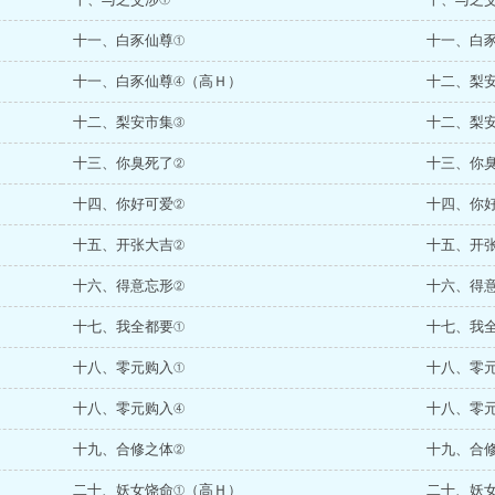
十一、白豕仙尊①
十一、白
十一、白豕仙尊④（高Ｈ）
十二、梨
十二、梨安市集③
十二、梨
十三、你臭死了②
十三、你
十四、你好可爱②
十四、你
十五、开张大吉②
十五、开
十六、得意忘形②
十六、得
十七、我全都要①
十七、我
十八、零元购入①
十八、零
十八、零元购入④
十八、零
十九、合修之体②
十九、合
二十、妖女饶命①（高Ｈ）
二十、妖