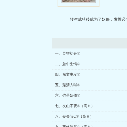
转生成猪後成为了妖修，发誓必
一、灵智初开①
二、急中生情②
四、东窗事发①
五、茹清入狱①
六、你是妖修①
七、友山不要①（高Ｈ）
八、丧失节C①（高Ｈ）
九、双修筑基②（高Ｈ）