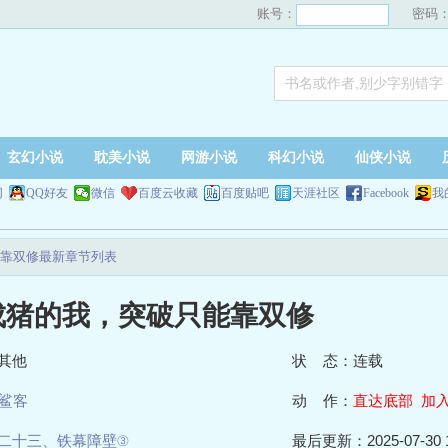
账号：
密码
玄幻小说
耽美小说
网游小说
科幻小说
仙侠小说
网
QQ好友
微信
百度云收藏
百度贴吧
天涯社区
Facebook
我
靠双修最新章节列表
成猪的我，突破只能靠双修
其他
状 态：连载
鲨客
动 作：
直达底部
加
二十三、铁幕障壁③
最后更新：2025-07-30 1