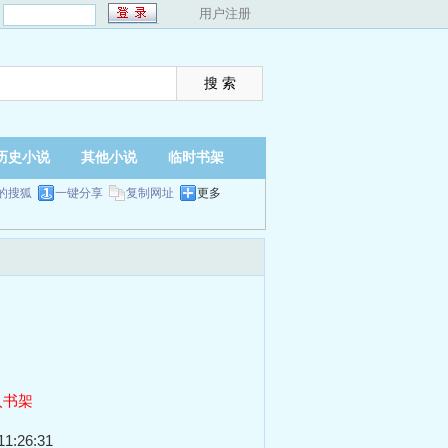
：
用户注册
历史小说
其他小说
临时书架
的搜狐
一键分享
复制网址
更多
入书架
1:26:31