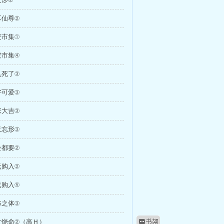
豕仙尊②
安市集①
安市集④
臭死了③
好可爱③
张大吉③
意忘形③
全都要②
元购入②
元购入⑤
修之体③
女饶命②（高Ｈ）