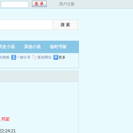
：
用户注册
历史小说
其他小说
临时书架
的搜狐
一键分享
复制网址
更多
入书架
2:24:21