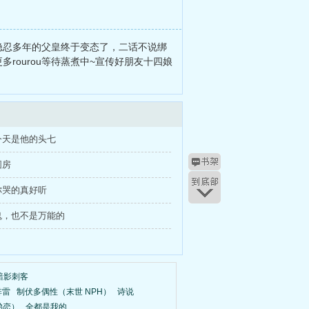
?隐忍多年的父皇终于变态了，二话不说绑
多rourou等待蒸煮中~宣传好朋友十四娘
今天是他的头七
圆房
你哭的真好听
鬼，也不是万能的
黯影刺客
排雷
制伏多偶性（末世 NPH）
诗说
弟恋）
全都是我的