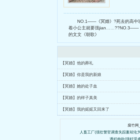
NO.1——《冥婚》?死去的高
着小公主就要强jian……??NO.
的文文《朝歌》
【冥婚】他的葬礼
【冥婚】你是我的新娘
【冥婚】她的处子血
【冥婚】的样子真美
【冥婚】我的婼婼又回来了
腐竹网
人畜工厂(强壮警官调查失踪案却沦
诱奸肉欲(强奸淫虐