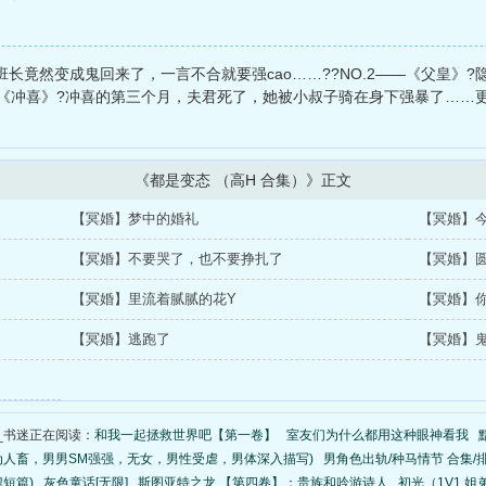
中班长竟然变成鬼回来了，一言不合就要强cao……??NO.2——《父皇》
3——《冲喜》?冲喜的第三个月，夫君死了，她被小叔子骑在身下强暴了……更
《都是变态 （高H 合集）》正文
【冥婚】梦中的婚礼
【冥婚】
【冥婚】不要哭了，也不要挣扎了
【冥婚】
【冥婚】里流着腻腻的花Y
【冥婚】
【冥婚】逃跑了
【冥婚】
_书迷正在阅读：
和我一起拯救世界吧【第一卷】
室友们为什么都用这种眼神看我
为人畜，男男SM强强，无女，男性受虐，男体深入描写)
男角色出轨/种马情节 合集/
短篇)
灰色童话[无限]
斯图亚特之龙 【第四卷】：贵族和吟游诗人
初光（1V1 姐