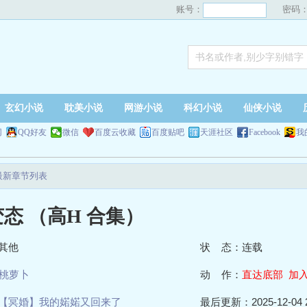
账号：
密码
玄幻小说
耽美小说
网游小说
科幻小说
仙侠小说
网
QQ好友
微信
百度云收藏
百度贴吧
天涯社区
Facebook
我
最新章节列表
态 （高H 合集）
其他
状 态：连载
桃萝卜
动 作：
直达底部
加
【冥婚】我的婼婼又回来了
最后更新：2025-12-04 2