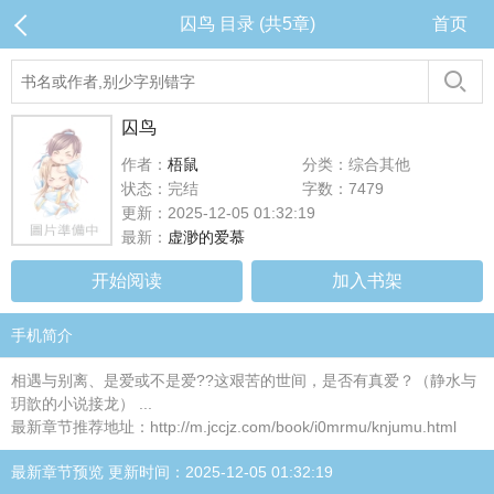
囚鸟 目录 (共5章)
首页
囚鸟
作者：
梧鼠
分类：综合其他
状态：完结
字数：7479
更新：2025-12-05 01:32:19
最新：
虚渺的爱慕
开始阅读
加入书架
手机简介
相遇与别离、是爱或不是爱??这艰苦的世间，是否有真爱？（静水与
玥歆的小说接龙） ...
最新章节推荐地址：http://m.jccjz.com/book/i0mrmu/knjumu.html
最新章节预览 更新时间：2025-12-05 01:32:19