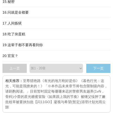
15.秘密
16.问就是全都要
17.人间炼狱
18.吃了块蛋糕
19.这辈子都不要再看到你
20.官宣？
上一页
下一页
相关推荐：
至尊猎艳路
《有光的地方刚好是你》
《暮色行光：这
光，可能是我撩来的！》「※本作品未来章节将包含限制级内容，
请斟酌阅读。」目前暂时固定每
珊珊来迟的警察男友
越界(1vN，
骨科)
小蕾的星光糖蜜冒险
《如果跟上我的节奏》
被继父懆肿了嫩
批
校草被要挟扣批
【闪11GO】凝视与希望(暂定)
清理计划
光雨云
隙