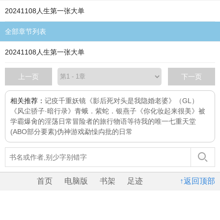
20241108人生第一张大单
全部章节列表
20241108人生第一张大单
上一页
下一页
相关推荐：
记疫
千重妖镜
《影后死对头是我隐婚老婆》（GL）
《风尘骄子·暗行录》
青蛾．紫蛇．银燕子
《你化妆起来很美》
被
学霸爆肏的淫荡日常
冒险者的旅行物语
等待我的唯一
七重天堂
(ABO部分要素)
伪神游戏
勐懆禸批的日常
首页
电脑版
书架
足迹
↑返回顶部